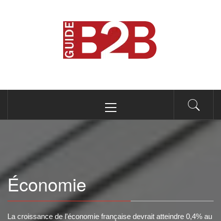
Passer
au
B2B GUIDE
contenu
Conseils pour les professionnels du B2B
Menu
principal
Économie
La croissance de l’économie française devrait atteindre 0,4% au