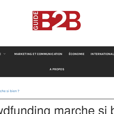
B2B GUIDE
Conseils pour les professionnels du B2B
E
MARKETING ET COMMUNICATION
ÉCONOMIE
INTERNATIONAL
A PROPOS
he si bien ?
wdfunding marche si 