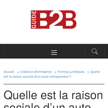
Passer
au
B2B GUIDE
contenu
Conseils pour les professionnels du B2B
Menu
principal
Accueil
Création d'entreprise
Formes juridiques
Quelle
est la raison sociale d’un auto entrepreneur ?
Quelle est la raison
sociale d’un auto