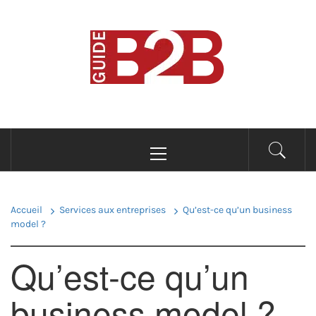
Passer
au
B2B GUIDE
contenu
Conseils pour les professionnels du B2B
Menu
principal
Accueil
Services aux entreprises
Qu’est-ce qu’un business
model ?
Qu’est-ce qu’un
business model ?