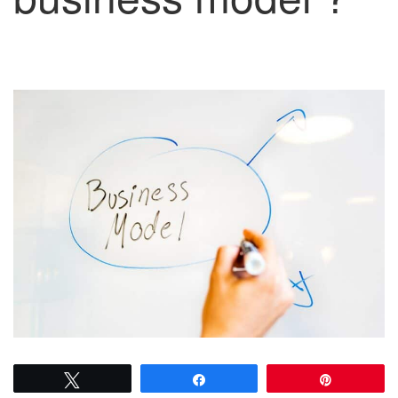
Tweetez
Partagez
Épingle