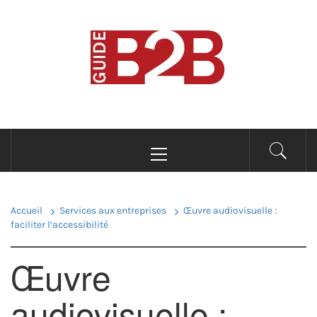
Passer
au
B2B GUIDE
contenu
Conseils pour les professionnels du B2B
Menu
principal
Accueil
Services aux entreprises
Œuvre audiovisuelle :
faciliter l’accessibilité
Œuvre
audiovisuelle :