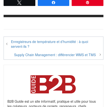
Tweetez
Partagez
Épingle
Navigation
Enregistreurs de température et d’humidité : à quoi
de
servent-ils ?
l’article
Supply Chain Management : différencier WMS et TMS
B2B Guide est un site informatif, pratique et utile pour tous
les créateurs, porteurs de projets, repreneurs, chefs