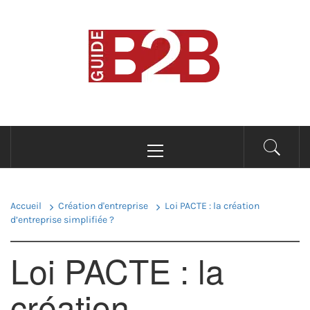
Passer
au
B2B GUIDE
contenu
Conseils pour les professionnels du B2B
Menu
principal
Accueil
Création d'entreprise
Loi PACTE : la création
d’entreprise simplifiée ?
Loi PACTE : la
création