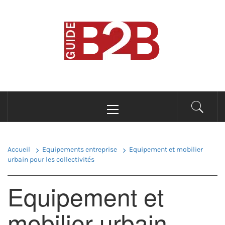
Passer
au
B2B GUIDE
contenu
Conseils pour les professionnels du B2B
Menu
principal
Accueil
Equipements entreprise
Equipement et mobilier
urbain pour les collectivités
Equipement et
mobilier urbain