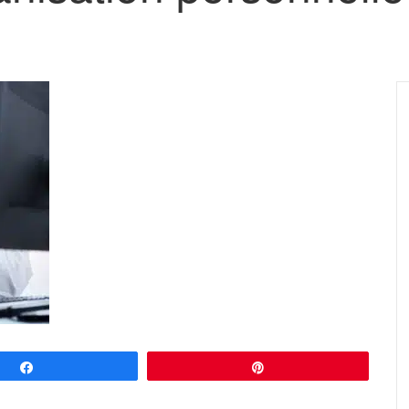
Partagez
Épingle