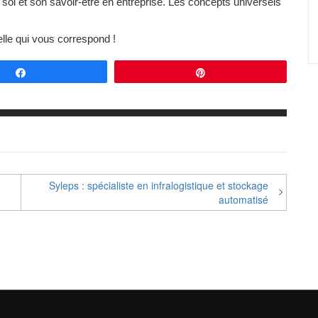
 soi et son savoir-être en entreprise. Les concepts universels
lle qui vous correspond !
Partagez
Épingle
Syleps : spécialiste en infralogistique et stockage
automatisé