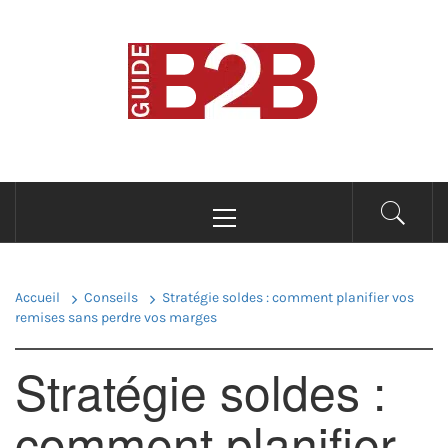
Passer
au
B2B GUIDE
contenu
Conseils pour les professionnels du B2B
Menu
principal
Accueil
Conseils
Stratégie soldes : comment planifier vos
remises sans perdre vos marges
Stratégie soldes :
comment planifier