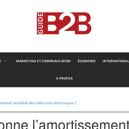
B2B GUIDE
Conseils pour les professionnels du B2B
E
MARKETING ET COMMUNICATION
ÉCONOMIE
INTERNATIONAL
A PROPOS
ment accéléré des véhicules électriques ?
nne l’amortissement